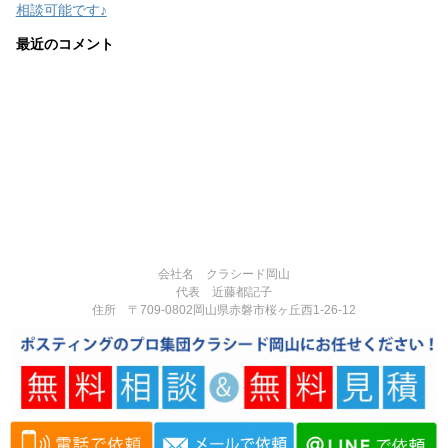
相談可能です♪
最近のコメント
会社名 クラシード岡山
代表 近藤都記子
住所 〒709-0802岡山県赤磐市桜ヶ丘西1-26-12
電話番号 090-3377-3124
営業時間:8:00-17:00
定休日:不定休
Copyright© 岡山県赤磐市で反響実績多数のポスティング専門の広告代理
店｜チラシ・広告制作・ポスティングなら「クラシード岡山」 , 2026 All
Rights Reserved.