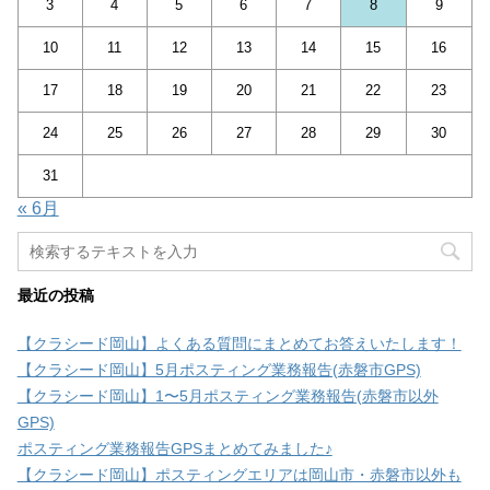
3
4
5
6
7
8
9
10
11
12
13
14
15
16
17
18
19
20
21
22
23
24
25
26
27
28
29
30
31
« 6月
最近の投稿
【クラシード岡山】よくある質問にまとめてお答えいたします！
【クラシード岡山】5月ポスティング業務報告(赤磐市GPS)
【クラシード岡山】1〜5月ポスティング業務報告(赤磐市以外
GPS)
ポスティング業務報告GPSまとめてみました♪
【クラシード岡山】ポスティングエリアは岡山市・赤磐市以外も