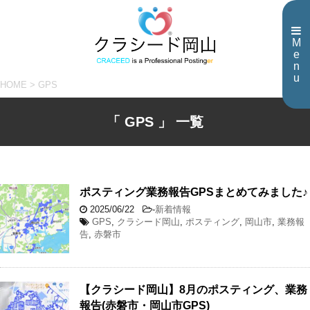
M
e
n
u
HOME
>
GPS
「 GPS 」 一覧
ポスティング業務報告GPSまとめてみました♪
2025/06/22
-
新着情報
GPS
,
クラシード岡山
,
ポスティング
,
岡山市
,
業務報
告
,
赤磐市
【クラシード岡山】8月のポスティング、業務
報告(赤磐市・岡山市GPS)