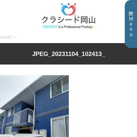
M
e
n
u
HOME
>
JPEG_20231104_102413_