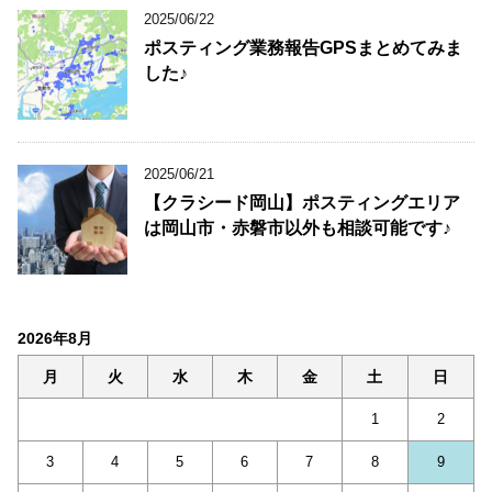
2025/06/22
ポスティング業務報告GPSまとめてみま
した♪
2025/06/21
【クラシード岡山】ポスティングエリア
は岡山市・赤磐市以外も相談可能です♪
2026年8月
月
火
水
木
金
土
日
1
2
3
4
5
6
7
8
9