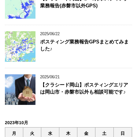
業務報告(赤磐市以外GPS)
2025/06/22
ポスティング業務報告GPSまとめてみま
した♪
2025/06/21
【クラシード岡山】ポスティングエリア
は岡山市・赤磐市以外も相談可能です♪
2023年10月
月
火
水
木
金
土
日