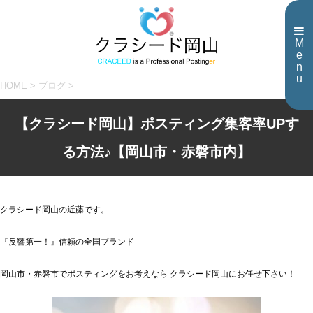
M
e
n
u
HOME
>
ブログ
>
【クラシード岡山】ポスティング集客率UPす
る方法♪【岡山市・赤磐市内】
クラシード岡山の近藤です。
『反響第一！』信頼の全国ブランド
岡山市・赤磐市でポスティングをお考えなら クラシード岡山にお任せ下さい！