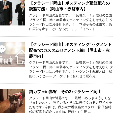
【クラシード岡山】ポスティング最短配布の
調整可能♪【岡山市・赤磐市内】
クラシード岡山の近藤です。 『反響第一！』信頼の全国
ブランド 岡山市・赤磐市でポスティングをお考えなら ク
ラシード岡山にお任せ下さい！ 「本部からの連絡で、急
に広告を出すことになった…。」 「イベント …
【クラシード岡山】ポスティング”セグメント
配布”のカスタムセグメント編♪【岡山市・赤
磐市内】
クラシード岡山の近藤です。 『反響第一！』信頼の全国
ブランド 岡山市・赤磐市でポスティングをお考えなら ク
ラシード岡山にお任せ下さい！ セグメント配布とは、端
的にいうと―― ターゲットに合わせて配布先 …
猫カフェin赤磐 その2♪クラシード岡山
クラシード岡山の近藤です。 最近、めっきり涼しくな
りましたね～。 寝ているとそばに来てくれるカワイイ子
たちです♪ 今回は、我が家の看板猫のコタロー君 子猫時
代の写真を紹介しますね♪ 鏡餅～♪ 生後 …