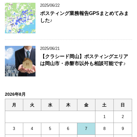
2025/06/22
ポスティング業務報告GPSまとめてみま
した♪
2025/06/21
【クラシード岡山】ポスティングエリア
は岡山市・赤磐市以外も相談可能です♪
2026年8月
月
火
水
木
金
土
日
1
2
3
4
5
6
7
8
9