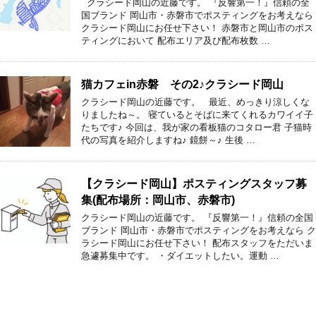
クラシード岡山の近藤です。 『反響第一！』信頼の全
国ブランド 岡山市・赤磐市でポスティングをお考えなら
クラシード岡山にお任せ下さい！ 赤磐市と岡山市のポス
ティングにおいて 配布エリア及び配布枚数 …
猫カフェin赤磐 その2♪クラシード岡山
クラシード岡山の近藤です。 最近、めっきり涼しくな
りましたね～。 寝ているとそばに来てくれるカワイイ子
たちです♪ 今回は、我が家の看板猫のコタロー君 子猫時
代の写真を紹介しますね♪ 鏡餅～♪ 生後 …
【クラシード岡山】ポスティングスタッフ募
集(配布場所：岡山市、赤磐市)
クラシード岡山の近藤です。 『反響第一！』信頼の全国
ブランド 岡山市・赤磐市でポスティングをお考えなら ク
ラシード岡山にお任せ下さい！ 配布スタッフをただいま
急遽募集中です。 ・ダイエットしたい。運動 …