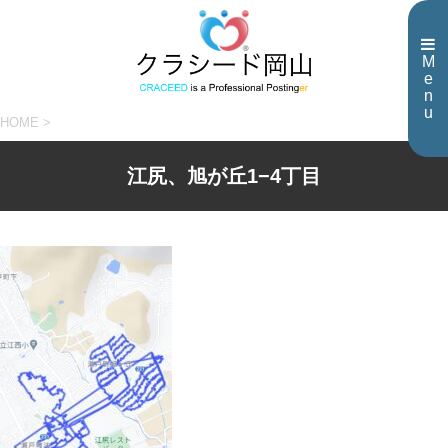
M
e
n
u
HOME
>
江尻、旭が丘1−4丁目