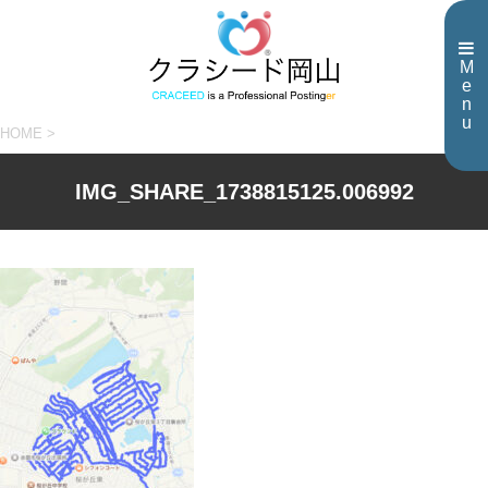
M
e
n
u
HOME
>
IMG_SHARE_1738815125.006992