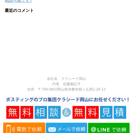
相談可能です♪
最近のコメント
会社名 クラシード岡山
代表 近藤都記子
住所 〒709-0802岡山県赤磐市桜ヶ丘西1-26-12
電話番号 090-3377-3124
営業時間:8:00-17:00
定休日:不定休
Copyright© 岡山県赤磐市で反響実績多数のポスティング専門の広告代理
店｜チラシ・広告制作・ポスティングなら「クラシード岡山」 , 2026 All
Rights Reserved.