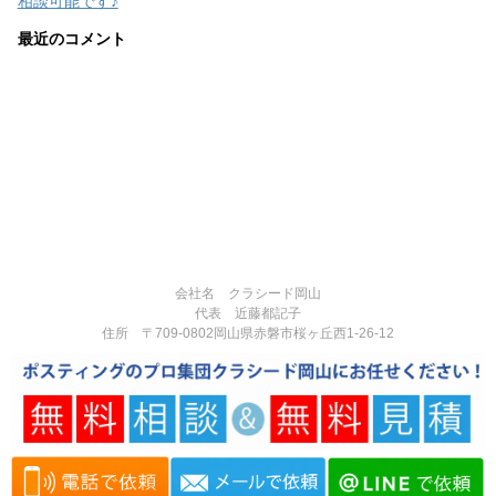
相談可能です♪
最近のコメント
会社名 クラシード岡山
代表 近藤都記子
住所 〒709-0802岡山県赤磐市桜ヶ丘西1-26-12
電話番号 090-3377-3124
営業時間:8:00-17:00
定休日:不定休
Copyright© 岡山県赤磐市で反響実績多数のポスティング専門の広告代理
店｜チラシ・広告制作・ポスティングなら「クラシード岡山」 , 2026 All
Rights Reserved.