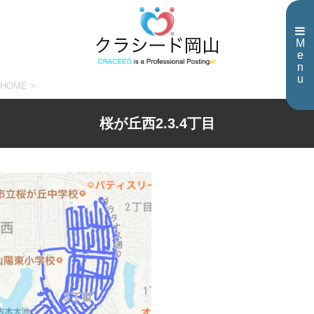
M
e
n
u
HOME
>
桜が丘西2.3.4丁目