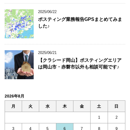
2025/06/22
ポスティング業務報告GPSまとめてみま
した♪
2025/06/21
【クラシード岡山】ポスティングエリア
は岡山市・赤磐市以外も相談可能です♪
2026年8月
月
火
水
木
金
土
日
1
2
3
4
5
6
7
8
9