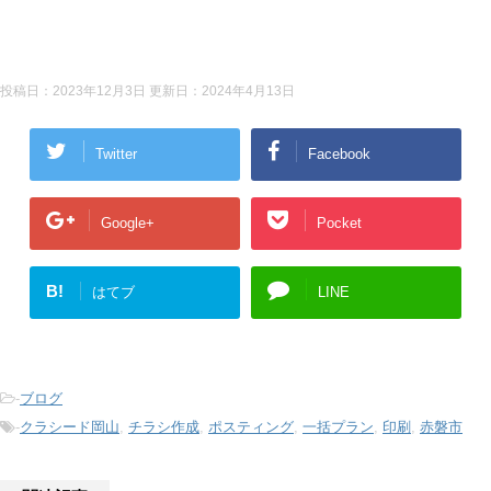
投稿日：2023年12月3日 更新日：
2024年4月13日
Twitter
Facebook
Google+
Pocket
B!
はてブ
LINE
-
ブログ
-
クラシード岡山
,
チラシ作成
,
ポスティング
,
一括プラン
,
印刷
,
赤磐市