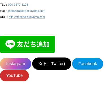
TEL：
090-3377-3124
mail：
info@craceed-okayama.com
URL：
http://craceed-okayama.com
Instagram
X(旧：Twitter)
Facebook
YouTube