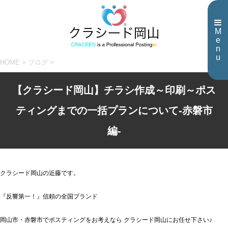
M
e
n
u
HOME
>
ブログ
>
【クラシード岡山】チラシ作成～印刷～ポス
ティングまでの一括プランについて-赤磐市
編-
クラシード岡山の近藤です。
『反響第一！』信頼の全国ブランド
岡山市・赤磐市でポスティングをお考えなら クラシード岡山にお任せ下さい♪