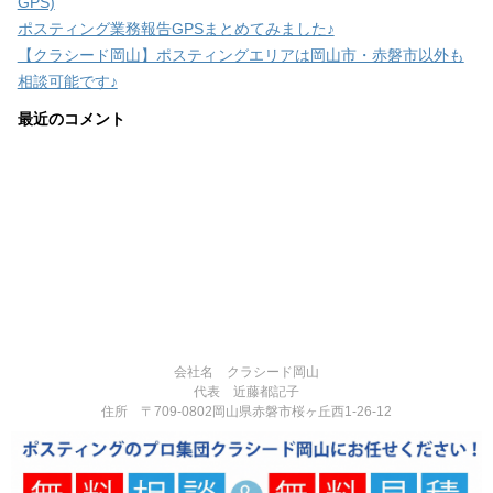
GPS)
ポスティング業務報告GPSまとめてみました♪
【クラシード岡山】ポスティングエリアは岡山市・赤磐市以外も
相談可能です♪
最近のコメント
会社名 クラシード岡山
代表 近藤都記子
住所 〒709-0802岡山県赤磐市桜ヶ丘西1-26-12
電話番号 090-3377-3124
営業時間:8:00-17:00
定休日:不定休