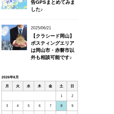
告GPSまとめてみま
した♪
2025/06/21
【クラシード岡山】
ポスティングエリア
は岡山市・赤磐市以
外も相談可能です♪
2026年8月
月
火
水
木
金
土
日
1
2
3
4
5
6
7
8
9