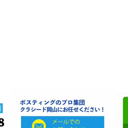
会社名 クラシード岡山
代表 近藤都記子
住所 〒709-0802岡山県赤磐市桜ヶ丘西1-26-12
電話番号 090-3377-3124
営業時間:8:00-17:00
定休日:不定休