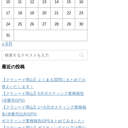
10
11
12
13
14
15
16
17
18
19
20
21
22
23
24
25
26
27
28
29
30
31
« 6月
最近の投稿
【クラシード岡山】よくある質問にまとめてお
答えいたします！
【クラシード岡山】5月ポスティング業務報告
(赤磐市GPS)
【クラシード岡山】1〜5月ポスティング業務報
告(赤磐市以外GPS)
ポスティング業務報告GPSまとめてみました♪
【クラシード岡山】ポスティングエリアは岡山