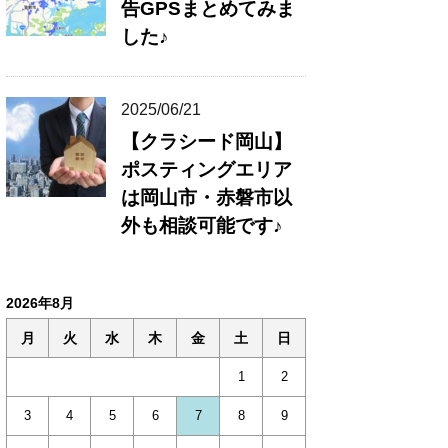
告GPSまとめてみま
した♪
2025/06/21
【クラシード岡山】
ポスティングエリア
は岡山市・赤磐市以
外も相談可能です♪
2026年8月
月
火
水
木
金
土
日
1
2
3
4
5
6
7
8
9