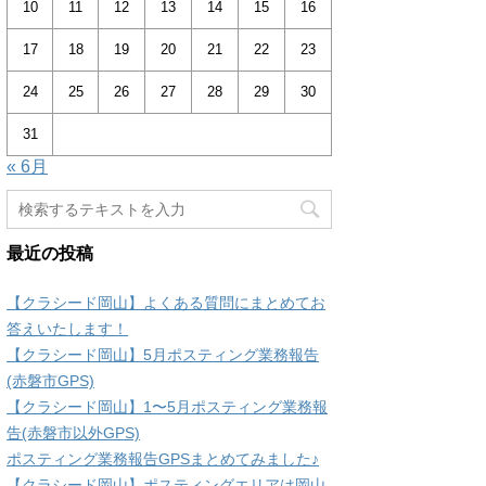
10
11
12
13
14
15
16
17
18
19
20
21
22
23
24
25
26
27
28
29
30
31
« 6月
最近の投稿
【クラシード岡山】よくある質問にまとめてお
答えいたします！
【クラシード岡山】5月ポスティング業務報告
(赤磐市GPS)
【クラシード岡山】1〜5月ポスティング業務報
告(赤磐市以外GPS)
ポスティング業務報告GPSまとめてみました♪
【クラシード岡山】ポスティングエリアは岡山