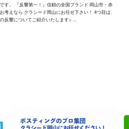
です。 『反響第一！』信頼の全国ブランド 岡山市・赤
お考えなら クラシード岡山にお任せ下さい！ 4つ目は、
の反響についてご紹介いたします♪ …
会社名 クラシード岡山
代表 近藤都記子
住所 〒709-0802岡山県赤磐市桜ヶ丘西1-26-12