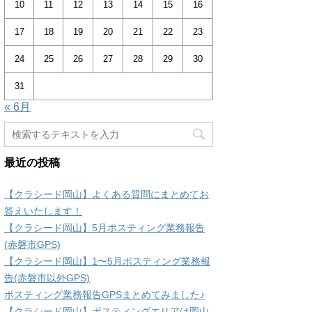
10
11
12
13
14
15
16
17
18
19
20
21
22
23
24
25
26
27
28
29
30
31
« 6月
最近の投稿
【クラシード岡山】よくある質問にまとめてお
答えいたします！
【クラシード岡山】5月ポスティング業務報告
(赤磐市GPS)
【クラシード岡山】1〜5月ポスティング業務報
告(赤磐市以外GPS)
ポスティング業務報告GPSまとめてみました♪
【クラシード岡山】ポスティングエリアは岡山