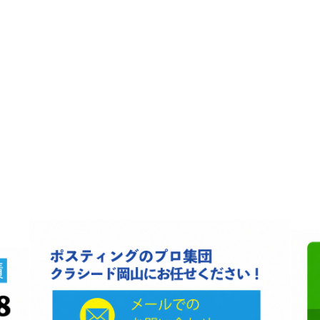
会社名 クラシード岡山
代表 近藤都記子
住所 〒709-0802岡山県赤磐市桜ヶ丘西1-26-12
電話番号 090-3377-3124
営業時間:8:00-17:00
定休日:不定休