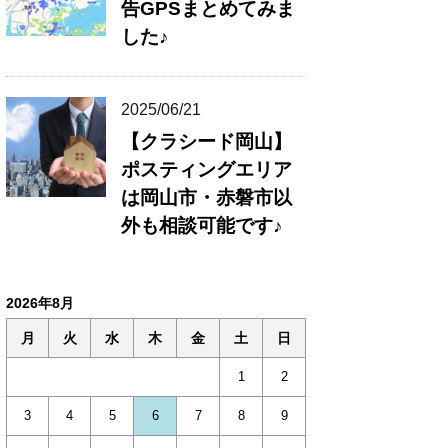
告GPSまとめてみま
した♪
2025/06/21
【クラシード岡山】
ポスティングエリア
は岡山市・赤磐市以
外も相談可能です♪
2026年8月
月
火
水
木
金
土
日
1
2
3
4
5
6
7
8
9