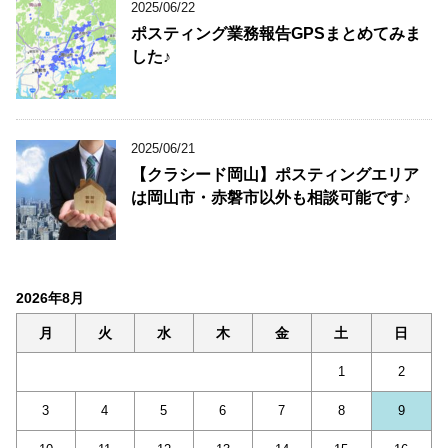
2025/06/22
ポスティング業務報告GPSまとめてみま
した♪
2025/06/21
【クラシード岡山】ポスティングエリア
は岡山市・赤磐市以外も相談可能です♪
2026年8月
月
火
水
木
金
土
日
1
2
3
4
5
6
7
8
9