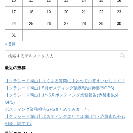
10
11
12
13
14
15
16
17
18
19
20
21
22
23
24
25
26
27
28
29
30
31
« 6月
最近の投稿
【クラシード岡山】よくある質問にまとめてお答えいたします！
【クラシード岡山】5月ポスティング業務報告(赤磐市GPS)
【クラシード岡山】1〜5月ポスティング業務報告(赤磐市以外
GPS)
ポスティング業務報告GPSまとめてみました♪
【クラシード岡山】ポスティングエリアは岡山市・赤磐市以外も
相談可能です♪