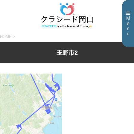
M
e
n
u
HOME
>
玉野市2