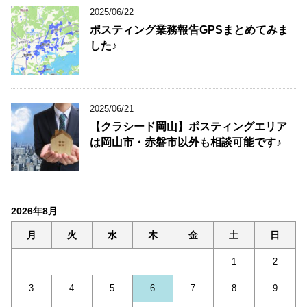
2025/06/22
ポスティング業務報告GPSまとめてみま
した♪
2025/06/21
【クラシード岡山】ポスティングエリア
は岡山市・赤磐市以外も相談可能です♪
2026年8月
月
火
水
木
金
土
日
1
2
3
4
5
6
7
8
9