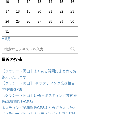
10
11
12
13
14
15
16
17
18
19
20
21
22
23
24
25
26
27
28
29
30
31
« 6月
最近の投稿
【クラシード岡山】よくある質問にまとめてお
答えいたします！
【クラシード岡山】5月ポスティング業務報告
(赤磐市GPS)
【クラシード岡山】1〜5月ポスティング業務報
告(赤磐市以外GPS)
ポスティング業務報告GPSまとめてみました♪
【クラシード岡山】ポスティングエリアは岡山