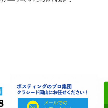
うと―― ターゲットに合わせて配布先 …
会社名 クラシード岡山
代表 近藤都記子
住所 〒709-0802岡山県赤磐市桜ヶ丘西1-26-12
電話番号 090-3377-3124
営業時間:8:00-17:00
定休日:不定休