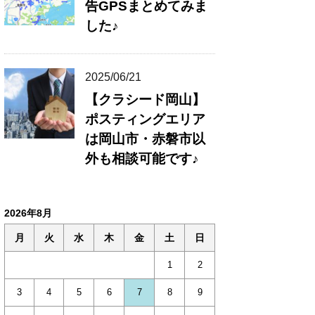
告GPSまとめてみま
した♪
2025/06/21
【クラシード岡山】
ポスティングエリア
は岡山市・赤磐市以
外も相談可能です♪
2026年8月
月
火
水
木
金
土
日
1
2
3
4
5
6
7
8
9