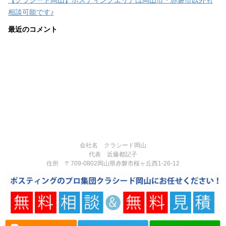
相談可能です♪
最近のコメント
会社名 クラシード岡山
代表 近藤都記子
住所 〒709-0802岡山県赤磐市桜ヶ丘西1-26-12
電話番号 090-3377-3124
営業時間:8:00-17:00
定休日:不定休
Copyright© 岡山県赤磐市で反響実績多数のポスティング専門の広告代理
店｜チラシ・広告制作・ポスティングなら「クラシード岡山」 , 2026 All