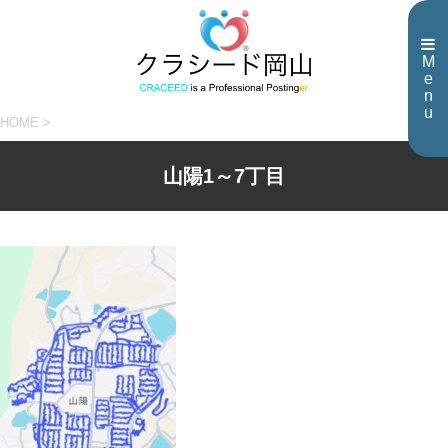
M
e
n
u
HOME
>
山陽1～7丁目