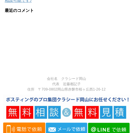
相談可能です♪
最近のコメント
会社名 クラシード岡山
代表 近藤都記子
住所 〒709-0802岡山県赤磐市桜ヶ丘西1-26-12
電話番号 090-3377-3124
営業時間:8:00-17:00
定休日:不定休
Copyright© 岡山県赤磐市で反響実績多数のポスティング専門の広告代理
店｜チラシ・広告制作・ポスティングなら「クラシード岡山」 , 2026 All
Rights Reserved.