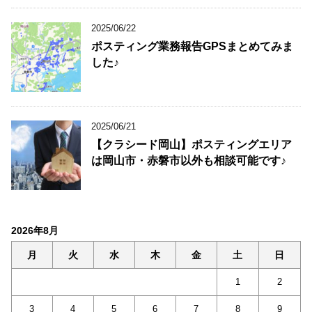
2025/06/22
ポスティング業務報告GPSまとめてみま
した♪
2025/06/21
【クラシード岡山】ポスティングエリア
は岡山市・赤磐市以外も相談可能です♪
2026年8月
月
火
水
木
金
土
日
1
2
3
4
5
6
7
8
9