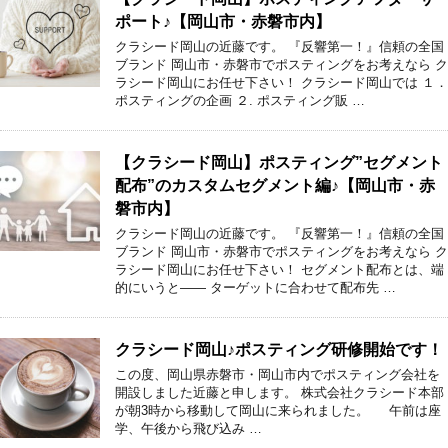
ポート♪【岡山市・赤磐市内】
クラシード岡山の近藤です。 『反響第一！』信頼の全国
ブランド 岡山市・赤磐市でポスティングをお考えなら ク
ラシード岡山にお任せ下さい！ クラシード岡山では １．
ポスティングの企画 ２. ポスティング販 …
【クラシード岡山】ポスティング”セグメント
配布”のカスタムセグメント編♪【岡山市・赤
磐市内】
クラシード岡山の近藤です。 『反響第一！』信頼の全国
ブランド 岡山市・赤磐市でポスティングをお考えなら ク
ラシード岡山にお任せ下さい！ セグメント配布とは、端
的にいうと―― ターゲットに合わせて配布先 …
クラシード岡山♪ポスティング研修開始です！
この度、岡山県赤磐市・岡山市内でポスティング会社を
開設しました近藤と申します。 株式会社クラシード本部
が朝3時から移動して岡山に来られました。 午前は座
学、午後から飛び込み …