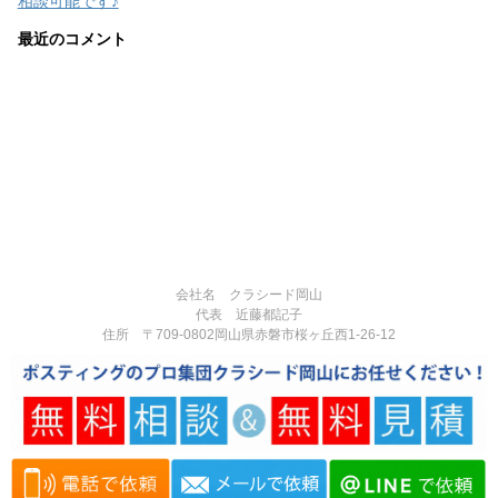
相談可能です♪
最近のコメント
会社名 クラシード岡山
代表 近藤都記子
住所 〒709-0802岡山県赤磐市桜ヶ丘西1-26-12
電話番号 090-3377-3124
営業時間:8:00-17:00
定休日:不定休
Copyright© 岡山県赤磐市で反響実績多数のポスティング専門の広告代理
店｜チラシ・広告制作・ポスティングなら「クラシード岡山」 , 2026 All
Rights Reserved.