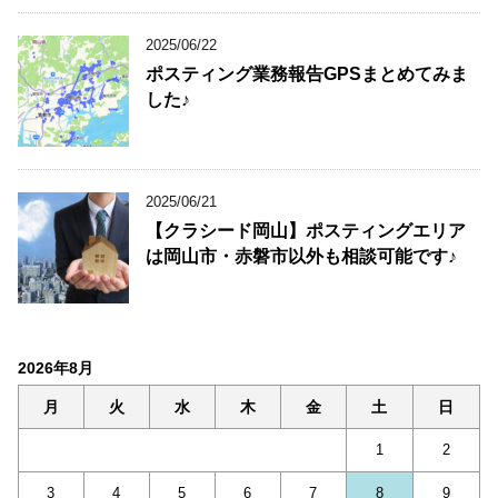
2025/06/22
ポスティング業務報告GPSまとめてみま
した♪
2025/06/21
【クラシード岡山】ポスティングエリア
は岡山市・赤磐市以外も相談可能です♪
2026年8月
月
火
水
木
金
土
日
1
2
3
4
5
6
7
8
9