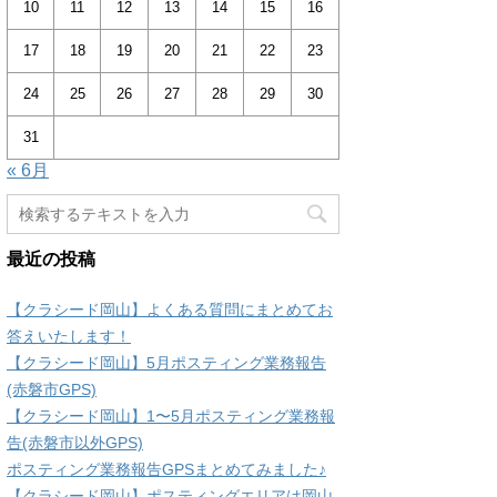
10
11
12
13
14
15
16
17
18
19
20
21
22
23
24
25
26
27
28
29
30
31
« 6月
最近の投稿
【クラシード岡山】よくある質問にまとめてお
答えいたします！
【クラシード岡山】5月ポスティング業務報告
(赤磐市GPS)
【クラシード岡山】1〜5月ポスティング業務報
告(赤磐市以外GPS)
ポスティング業務報告GPSまとめてみました♪
【クラシード岡山】ポスティングエリアは岡山