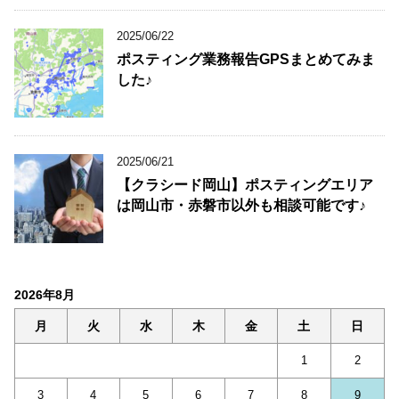
2025/06/22
ポスティング業務報告GPSまとめてみま
した♪
2025/06/21
【クラシード岡山】ポスティングエリア
は岡山市・赤磐市以外も相談可能です♪
2026年8月
月
火
水
木
金
土
日
1
2
3
4
5
6
7
8
9