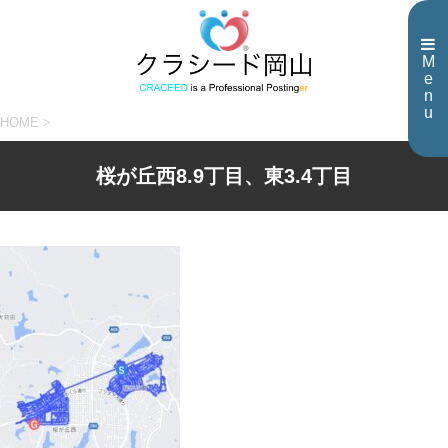
M
e
n
u
HOME
>
桜が丘西8.9丁目、東3.4丁目