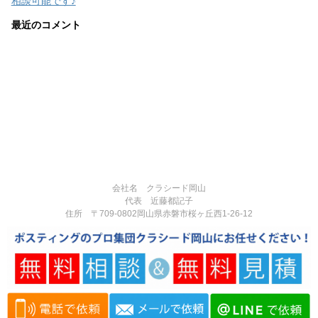
相談可能です♪
最近のコメント
会社名 クラシード岡山
代表 近藤都記子
住所 〒709-0802岡山県赤磐市桜ヶ丘西1-26-12
電話番号 090-3377-3124
営業時間:8:00-17:00
定休日:不定休
Copyright© 岡山県赤磐市で反響実績多数のポスティング専門の広告代理
店｜チラシ・広告制作・ポスティングなら「クラシード岡山」 , 2026 All
Rights Reserved.