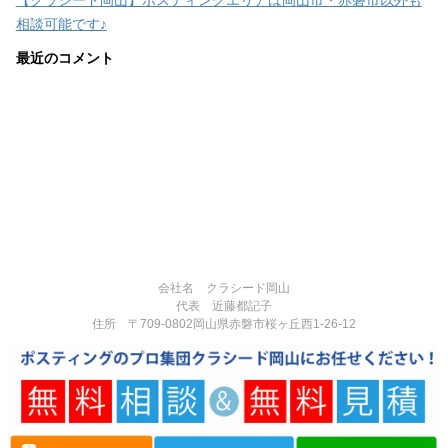
相談可能です♪
最近のコメント
会社名 クラシード岡山
代表 近藤都記子
住所 〒709-0802岡山県赤磐市桜ヶ丘西1-26-12
電話番号 090-3377-3124
営業時間:8:00-17:00
定休日:不定休
Copyright© 岡山県赤磐市で反響実績多数のポスティング専門の広告代理
店｜チラシ・広告制作・ポスティングなら「クラシード岡山」 , 2026 All