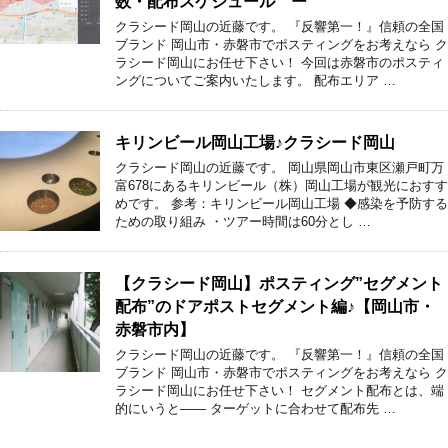
数・配布スケジュール ー
クラシード岡山の近藤です。 『反響第一！』信頼の全国
ブランド 岡山市・赤磐市でポスティングをお考えなら ク
ラシード岡山にお任せ下さい！ 今回は赤磐市のポスティ
ングについてご案内いたします。 配布エリア …
キリンビール岡山工場♪クラシード岡山
クラシード岡山の近藤です。 岡山県岡山市東区瀬戸町万
富678にあるキリンビール（株）岡山工場が観光におすす
めです。 参考：キリンビール岡山工場 ◆感染を予防する
ための取り組み ・ツアー時間は60分とし …
【クラシード岡山】ポスティング”セグメント
配布”のドアポストセグメント編♪【岡山市・
赤磐市内】
クラシード岡山の近藤です。 『反響第一！』信頼の全国
ブランド 岡山市・赤磐市でポスティングをお考えなら ク
ラシード岡山にお任せ下さい！ セグメント配布とは、端
的にいうと―― ターゲットに合わせて配布先 …