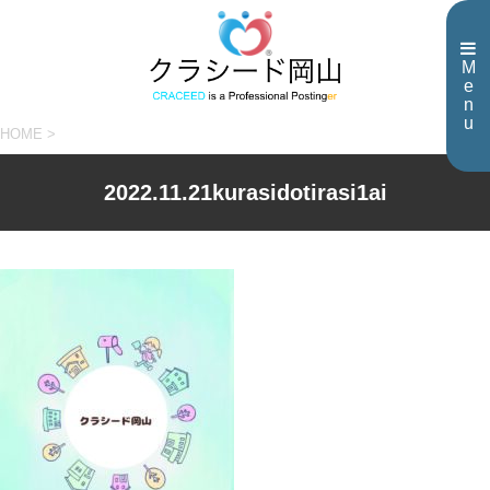
M
e
n
u
HOME
>
2022.11.21kurasidotirasi1ai