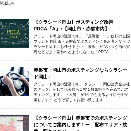
関連記事
【クラシード岡山】ポスティング改善
PDCA「A」♪【岡山市・赤磐市内】
クラシード岡山の近藤です。 『反響第一！』信頼の全国
ブランド 岡山市・赤磐市でポスティングをお考えなら ク
ラシード岡山にお任せ下さい！ 最近、ビジネスや自己実
現などでよく言われるようになった「PDCA …
赤磐市・岡山市のポスティングならクラシー
ド岡山♪
クラシード岡山の近藤です。 クラシード岡山は完全自社
スタッフ、そして代表自ら１枚１枚気持ちを込めてポス
ティングします。 「反響」が1件でもあるように完全投
函します！ どうぞ宜しくお願い致します。 …
【クラシード岡山】赤磐市でのポスティング
についてご案内します！ー 配布エリア・枚