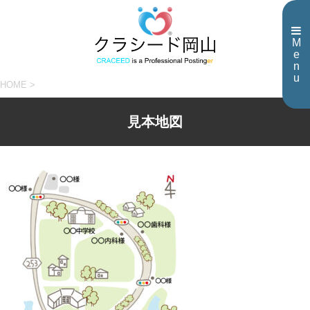
M
e
n
u
HOME
>
見本地図