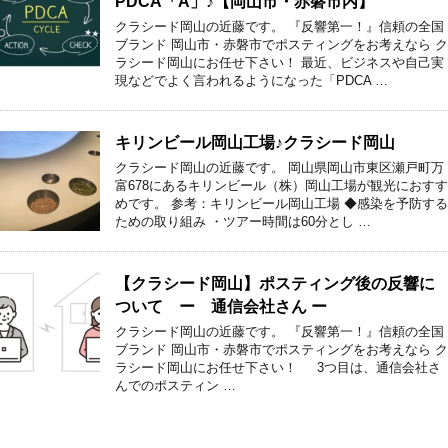
PDCA「A」♪【岡山市・赤磐市内】
クラシード岡山の近藤です。 『反響第一！』信頼の全国
ブランド 岡山市・赤磐市でポスティングをお考えなら ク
ラシード岡山にお任せ下さい！ 最近、ビジネスや自己実
現などでよく言われるようになった「PDCA …
キリンビール岡山工場♪クラシード岡山
クラシード岡山の近藤です。 岡山県岡山市東区瀬戸町万
富678にあるキリンビール（株）岡山工場が観光におすす
めです。 参考：キリンビール岡山工場 ◆感染を予防する
ための取り組み ・ツアー時間は60分とし …
【クラシード岡山】ポスティング後の反響に
ついて ー 通信会社さん ー
クラシード岡山の近藤です。 『反響第一！』信頼の全国
ブランド 岡山市・赤磐市でポスティングをお考えなら ク
ラシード岡山にお任せ下さい！ 3つ目は、通信会社さ
んでのポスティン …