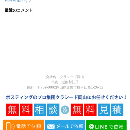
相談可能です♪
最近のコメント
会社名 クラシード岡山
代表 近藤都記子
住所 〒709-0802岡山県赤磐市桜ヶ丘西1-26-12
電話番号 090-3377-3124
営業時間:8:00-17:00
定休日:不定休
Copyright© 岡山県赤磐市で反響実績多数のポスティング専門の広告代理
店｜チラシ・広告制作・ポスティングなら「クラシード岡山」 , 2026 All
Rights Reserved.