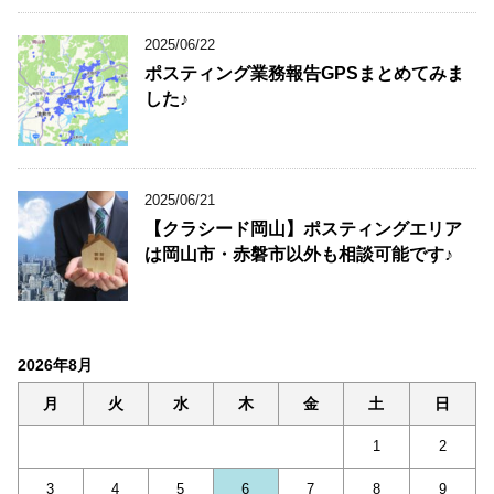
2025/06/22
ポスティング業務報告GPSまとめてみま
した♪
2025/06/21
【クラシード岡山】ポスティングエリア
は岡山市・赤磐市以外も相談可能です♪
2026年8月
月
火
水
木
金
土
日
1
2
3
4
5
6
7
8
9